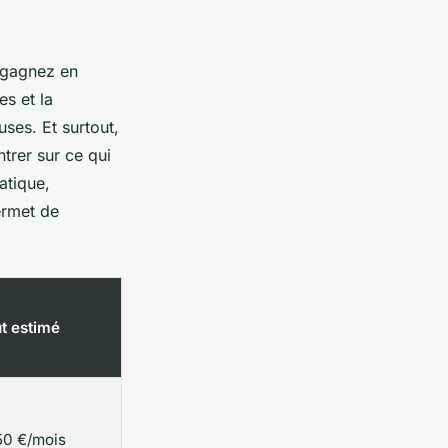
s gagnez en
s et la
ses. Et surtout,
trer sur ce qui
atique,
rmet de
t estimé
50 €/mois