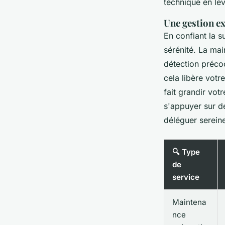
technique en lev
Une gestion ex
En confiant la 
sérénité. La ma
détection précoc
cela libère votr
fait grandir vot
s'appuyer sur 
déléguer serein
🔍 Type
de
service
Maintena
nce