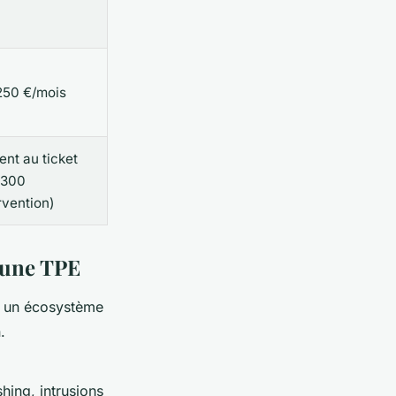
250 €/mois
nt au ticket
 300
rvention)
 une TPE
st un écosystème
.
hing, intrusions