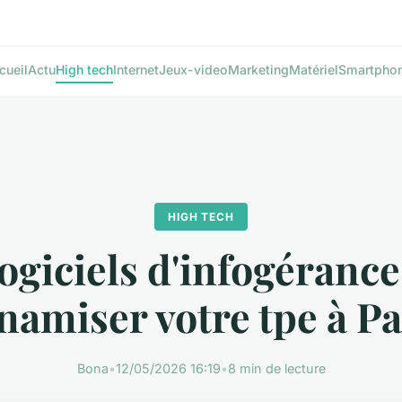
cueil
Actu
High tech
Internet
Jeux-video
Marketing
Matériel
Smartpho
HIGH TECH
ogiciels d'infogéranc
namiser votre tpe à Pa
Bona
•
12/05/2026 16:19
•
8 min de lecture