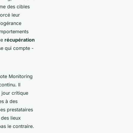
me des cibles
forcé leur
nfogérance
comportements
de
récupération
se qui compte -
ote Monitoring
ontinu. Il
jour critique
ées à des
es prestataires
 des lieux
as le contraire.