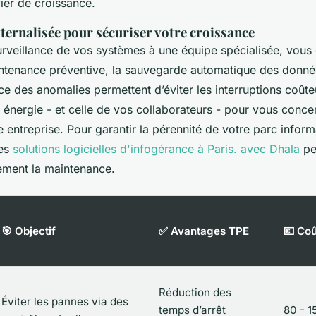
ier de croissance.
ternalisée pour sécuriser votre croissance
surveillance de vos systèmes à une équipe spécialisée, vou
intenance préventive, la sauvegarde automatique des donnée
e des anomalies permettent d’éviter les interruptions coûteu
e énergie - et celle de vos collaborateurs - pour vous concen
re entreprise. Pour garantir la pérennité de votre parc inform
des
solutions logicielles d'infogérance à Paris. avec Dhala
pe
ement la maintenance.
🎯 Objectif
✅ Avantages TPE
💶 Coû
Réduction des
Éviter les pannes via des
temps d’arrêt
80 - 1