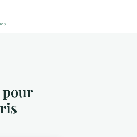
nes
e pour
ris