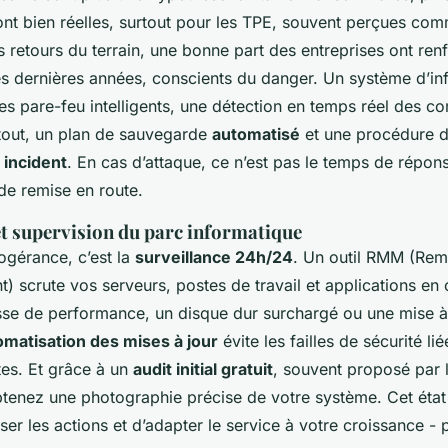
ont bien réelles, surtout pour les TPE, souvent perçues com
es retours du terrain, une bonne part des entreprises ont ren
ces dernières années, conscients du danger. Un système d’i
des pare-feu intelligents, une détection en temps réel des 
rtout, un plan de sauvegarde
automatisé
et une procédure 
 incident
. En cas d’attaque, ce n’est pas le temps de répon
 de remise en route.
t supervision du parc informatique
ogérance, c’est la
surveillance 24h/24
. Un outil RMM (Rem
scrute vos serveurs, postes de travail et applications en c
sse de performance, un disque dur surchargé ou une mise à 
omatisation des mises à jour
évite les failles de sécurité li
tes. Et grâce à un
audit initial gratuit
, souvent proposé par l
btenez une photographie précise de votre système. Cet état
ser les actions et d’adapter le service à votre croissance - p