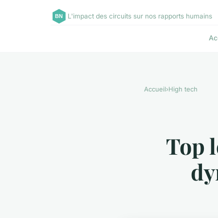
L'impact des circuits sur nos rapports humains
Ac
Accueil
›
High tech
Top l
dy