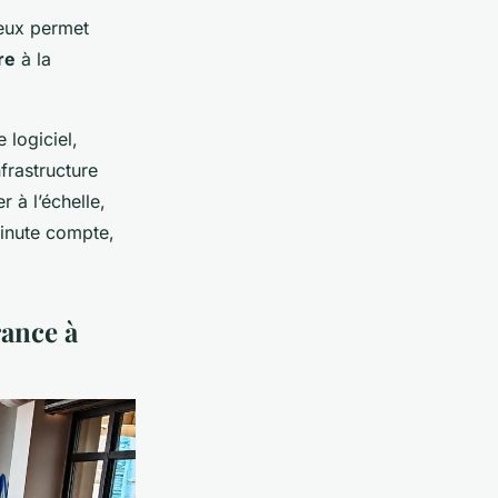
rieux permet
re
à la
 logiciel,
nfrastructure
 à l’échelle,
minute compte,
rance à