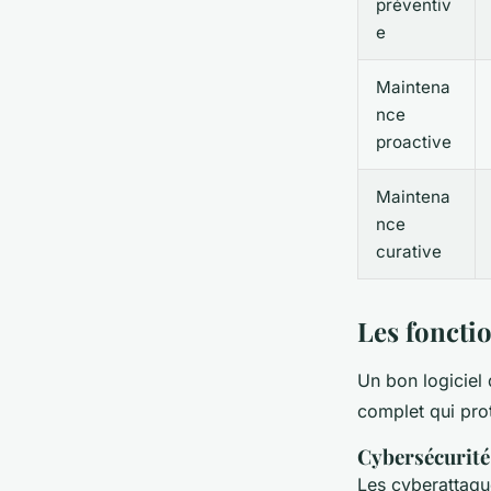
préventiv
e
Maintena
nce
proactive
Maintena
nce
curative
Les foncti
Un bon logiciel 
complet qui pro
Cybersécurité 
Les cyberattaqu