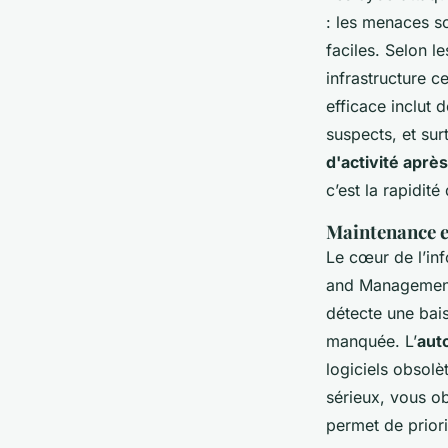
: les menaces s
faciles. Selon l
infrastructure 
efficace inclut 
suspects, et su
d'activité après
c’est la rapidité
Maintenance e
Le cœur de l’inf
and Management) 
détecte une bai
manquée. L’
aut
logiciels obsolè
sérieux, vous o
permet de priori