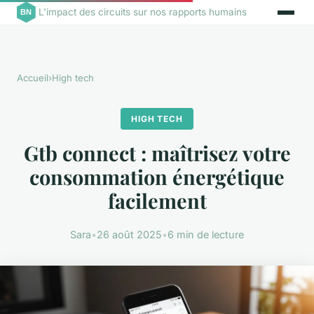
L'impact des circuits sur nos rapports humains
Accueil
›
High tech
HIGH TECH
Gtb connect : maîtrisez votre
consommation énergétique
facilement
Sara
•
26 août 2025
•
6 min de lecture