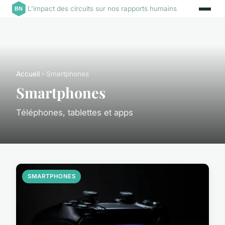
L'impact des circuits sur nos rapports humains
Accueil
› Smartphones
Smartphones
Téléphones, tablettes et apps
SMARTPHONES